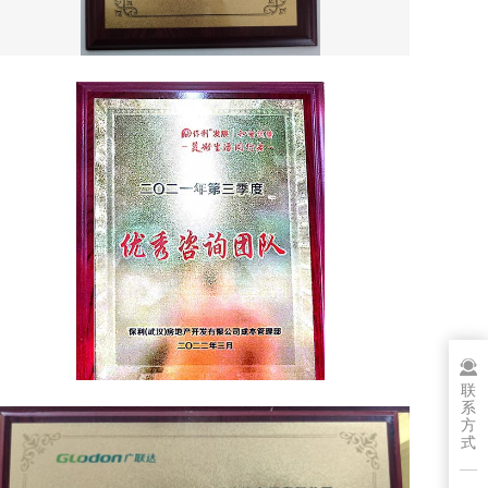
联
系
方
式