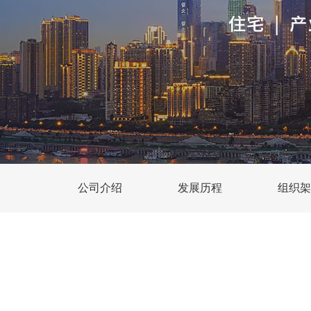
公司介绍
发展历程
组织架