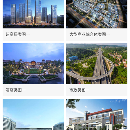
超高层类图一
大型商业综合体类图一
酒店类图一
市政类图一